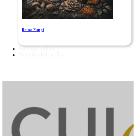
Reino Fungi
Entrega Local
Nuestra Filosofía