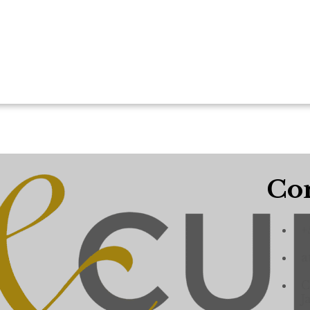
Con
+
a
C
J