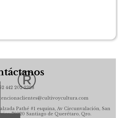
táctanos
52 442 202 2328
tencionaclientes@cultivoycultura.com
alzada Pathé #1 esquina, Av Circunvalación, San
avier, 76020 Santiago de Querétaro, Qro.