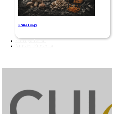
Reino Fungi
Entrega Local
Nuestra Filosofía