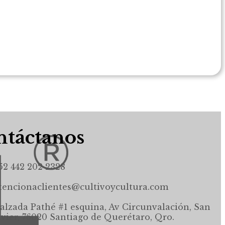
táctanos
52 442 202 2328
tencionaclientes@cultivoycultura.com
alzada Pathé #1 esquina, Av Circunvalación, San
avier, 76020 Santiago de Querétaro, Qro.