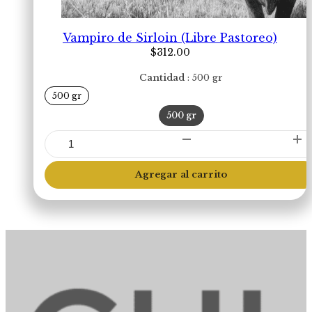
Vampiro de Sirloin (Libre Pastoreo)
$
312.00
Cantidad
500 gr
500 gr
500 gr
Vampiro
de
Sirloin
Agregar al carrito
(Libre
Pastoreo)
cantidad