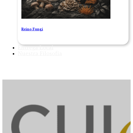
Reino Fungi
Entrega Local
Nuestra Filosofía