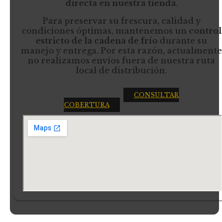
directa en nuestra tienda
.
Para preservar su frescura, calidad y
condiciones óptimas, mantenemos un
control
estricto de la cadena de frío
durante su
manejo y entrega. Por esta razón, actualmente
no realizamos envíos fuera de nuestra ruta
local de distribución.
CONSULTAR
COBERTURA