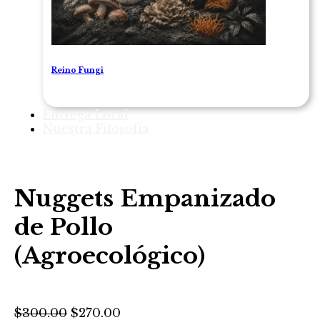
Reino Fungi
Entrega Local
Nuestra Filosofía
Nuggets Empanizado
de Pollo
(Agroecológico)
Original
Current
$
300.00
$
270.00