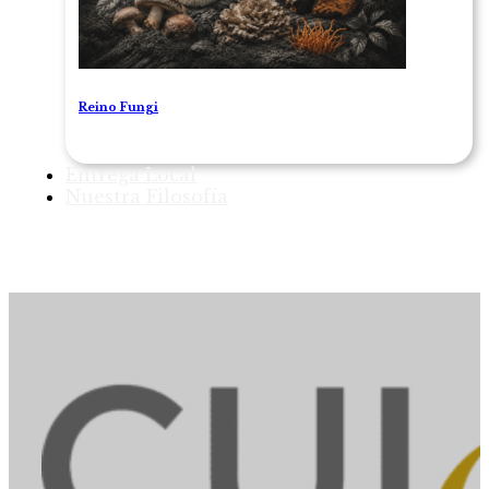
Reino Fungi
Entrega Local
Nuestra Filosofía