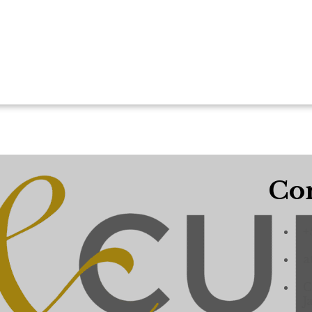
Con
+
a
C
J