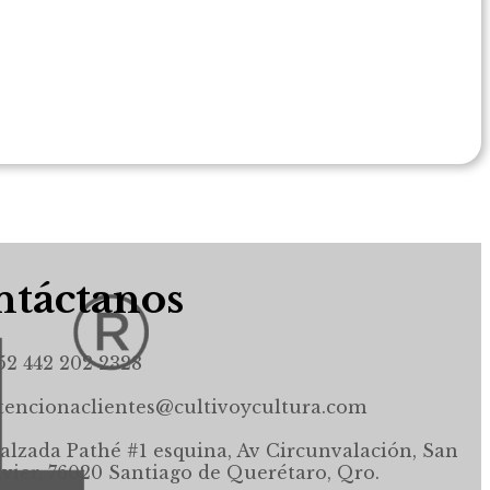
táctanos
52 442 202 2328
tencionaclientes@cultivoycultura.com
alzada Pathé #1 esquina, Av Circunvalación, San
avier, 76020 Santiago de Querétaro, Qro.