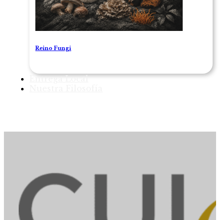
Reino Fungi
Entrega Local
Nuestra Filosofía