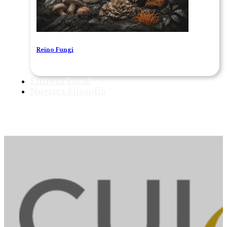
Reino Fungi
Entrega Local
Nuestra Filosofía