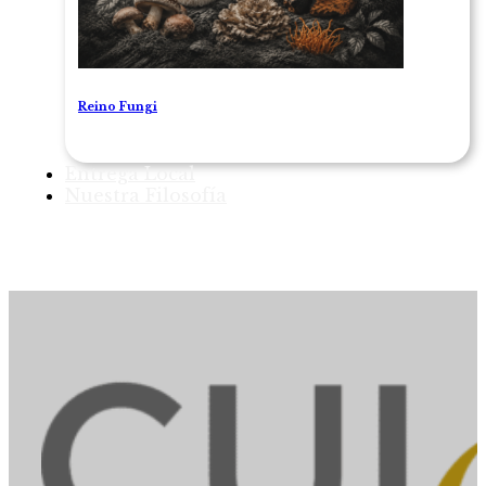
Reino Fungi
Entrega Local
Nuestra Filosofía