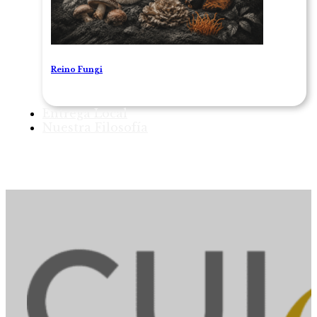
Reino Fungi
Entrega Local
Nuestra Filosofía