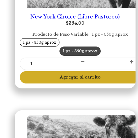
New York Choice (Libre Pastoreo)
$
364.00
Producto de Peso Variable
1 pz - 350g aprox
1 pz - 350g aprox
1 pz - 350g aprox
New
York
Choice
Agregar al carrito
(Libre
Pastoreo)
cantidad