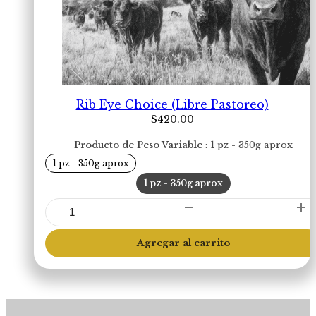
Rib Eye Choice (Libre Pastoreo)
$
420.00
Producto de Peso Variable
1 pz - 350g aprox
1 pz - 350g aprox
1 pz - 350g aprox
Rib
Eye
Choice
Agregar al carrito
(Libre
Pastoreo)
cantidad