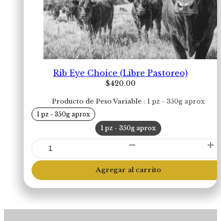
Rib Eye Choice (Libre Pastoreo)
$
420.00
Producto de Peso Variable
1 pz - 350g aprox
1 pz - 350g aprox
1 pz - 350g aprox
Rib
Eye
Choice
Agregar al carrito
(Libre
Pastoreo)
cantidad