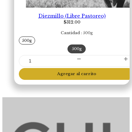
Diezmillo (Libre Pastoreo)
$
312.00
Cantidad
500g
500g
500g
Diezmillo
(Libre
Pastoreo)
Agregar al carrito
cantidad