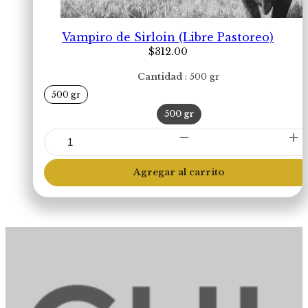
Vampiro de Sirloin (Libre Pastoreo)
$
312.00
Cantidad
500 gr
500 gr
500 gr
Vampiro
de
Sirloin
Agregar al carrito
(Libre
Pastoreo)
cantidad