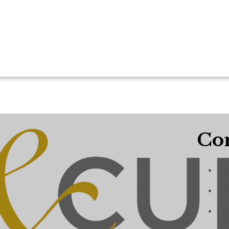
Con
+
a
C
J