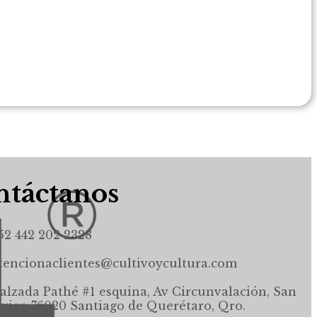
táctanos
52 442 202 2328
tencionaclientes@cultivoycultura.com
alzada Pathé #1 esquina, Av Circunvalación, San
avier, 76020 Santiago de Querétaro, Qro.