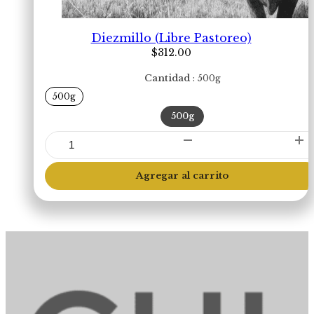
Diezmillo (Libre Pastoreo)
$
312.00
Cantidad
500g
500g
500g
Diezmillo
(Libre
Pastoreo)
Agregar al carrito
cantidad