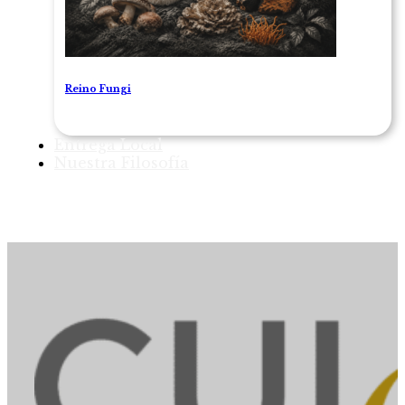
Reino Fungi
Entrega Local
Nuestra Filosofía