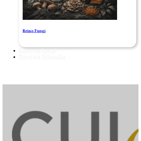
Reino Fungi
Entrega Local
Nuestra Filosofía