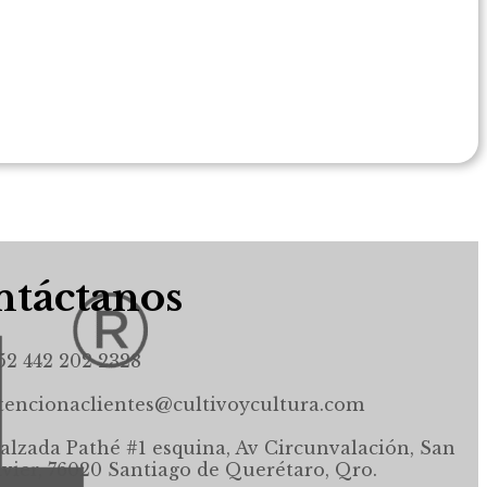
táctanos
52 442 202 2328
tencionaclientes@cultivoycultura.com
alzada Pathé #1 esquina, Av Circunvalación, San
avier, 76020 Santiago de Querétaro, Qro.