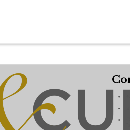
Con
+
a
C
J