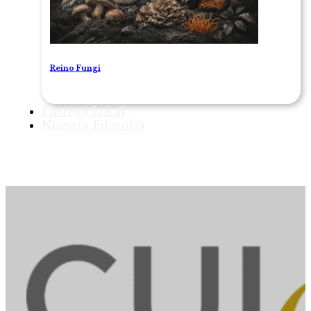
Reino Fungi
Entrega Local
Nuestra Filosofía