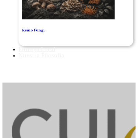
Reino Fungi
Entrega Local
Nuestra Filosofía