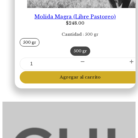
Molida Magra (Libre Pastoreo)
$
248.00
Cantidad
500 gr
500 gr
500 gr
Molida
Magra
(Libre
Agregar al carrito
Pastoreo)
cantidad