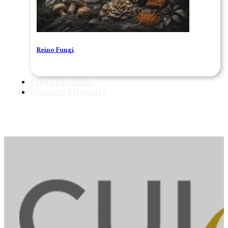
Reino Fungi
Entrega Local
Nuestra Filosofía