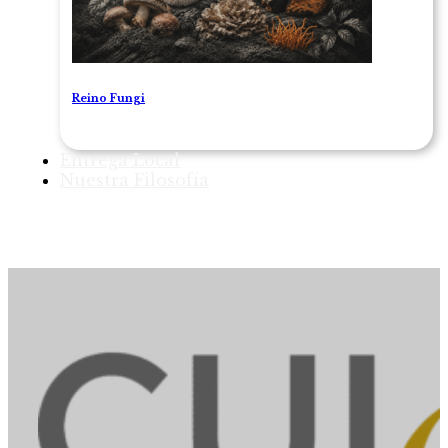
Reino Fungi
Entrega Local
Nuestra Filosofía