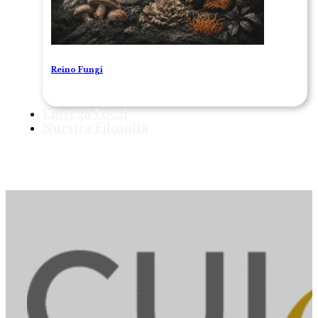
Reino Fungi
Entrega Local
Nuestra Filosofía