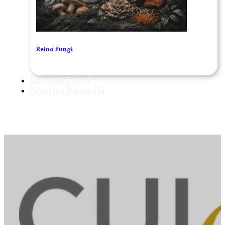
Reino Fungi
Entrega Local
Nuestra Filosofía