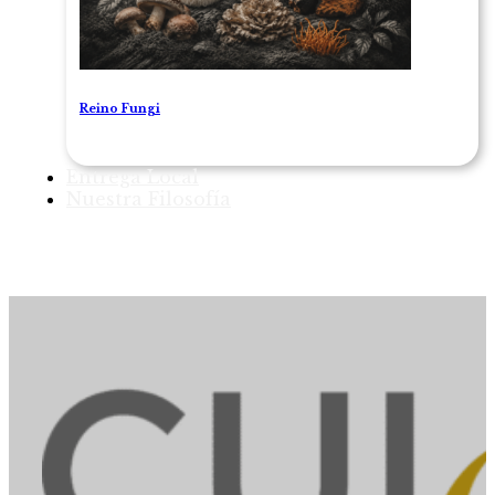
Reino Fungi
Entrega Local
Nuestra Filosofía