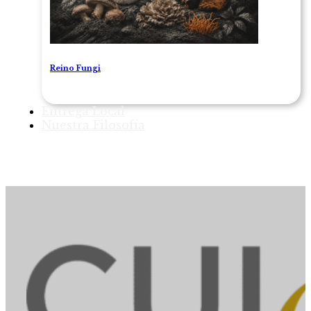
Reino Fungi
Entrega Local
Nuestra Filosofía