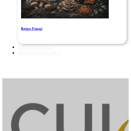
Reino Fungi
Entrega Local
Nuestra Filosofía