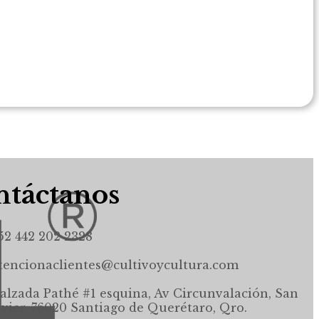
táctanos
52 442 202 2328
tencionaclientes@cultivoycultura.com
alzada Pathé #1 esquina, Av Circunvalación, San
avier, 76020 Santiago de Querétaro, Qro.