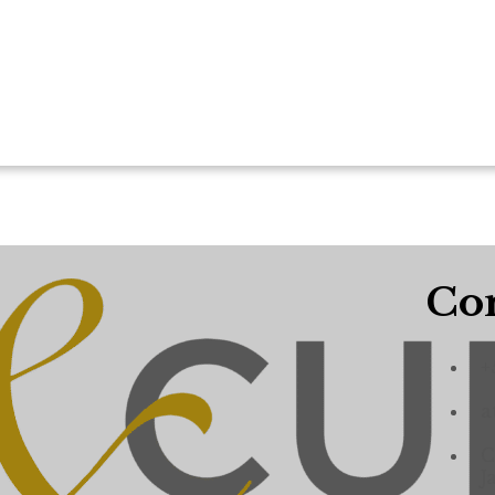
Con
+
a
C
J