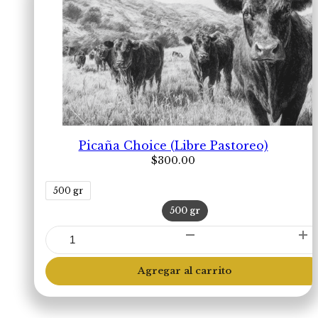
Picaña Choice (Libre Pastoreo)
$
300.00
500 gr
500 gr
Picaña
Choice
(Libre
Agregar al carrito
Pastoreo)
cantidad