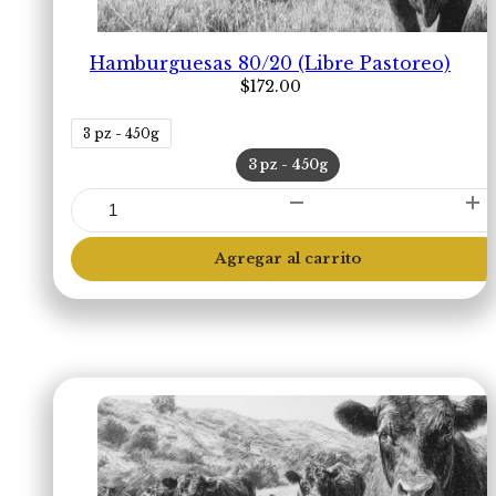
Hamburguesas 80/20 (Libre Pastoreo)
$
172.00
3 pz - 450g
3 pz - 450g
Hamburguesas
80/20
(Libre
Agregar al carrito
Pastoreo)
cantidad