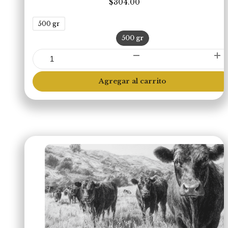
$
304.00
500 gr
500 gr
Flat
Iron
(Libre
Agregar al carrito
Pastoreo)
cantidad