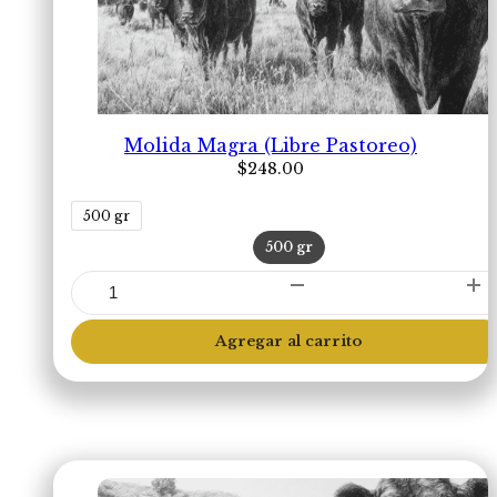
Molida Magra (Libre Pastoreo)
$
248.00
500 gr
500 gr
Molida
Magra
(Libre
Agregar al carrito
Pastoreo)
cantidad