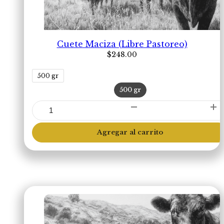
Cuete Maciza (Libre Pastoreo)
$
248.00
500 gr
500 gr
Cuete
Maciza
(Libre
Agregar al carrito
Pastoreo)
cantidad