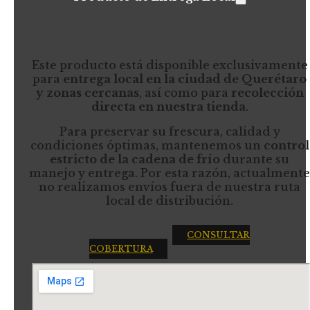
Este producto está disponible exclusivamente
para
entrega local en la ciudad de Querétaro
y zonas cercanas
, así como para
recolección
directa en nuestra tienda
.
Para preservar su frescura, calidad y
condiciones óptimas, mantenemos un
control
estricto de la cadena de frío
durante su
manejo y entrega. Por esta razón, actualmente
no realizamos envíos fuera de nuestra ruta
local de distribución.
CONSULTAR
COBERTURA