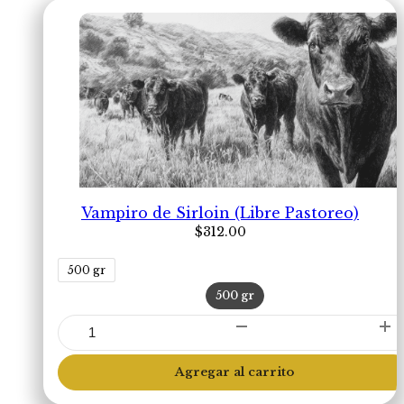
Vampiro de Sirloin (Libre Pastoreo)
$
312.00
500 gr
500 gr
Vampiro
de
Sirloin
Agregar al carrito
(Libre
Pastoreo)
cantidad