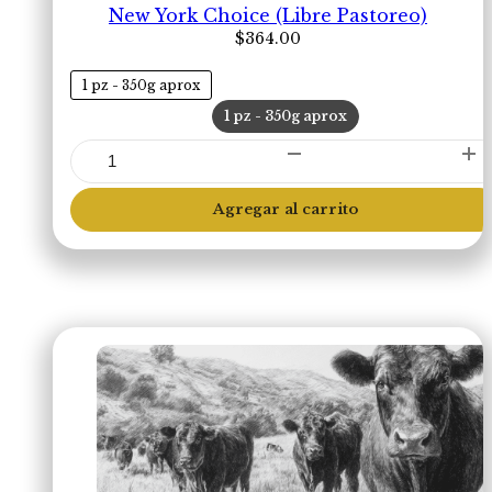
New York Choice (Libre Pastoreo)
$
364.00
1 pz - 350g aprox
1 pz - 350g aprox
New
York
Choice
Agregar al carrito
(Libre
Pastoreo)
cantidad