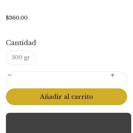
$
360.00
Cantidad
500 gr
Sierra
Madre
(Café
Añadir al carrito
de
Especialidad)
cantidad