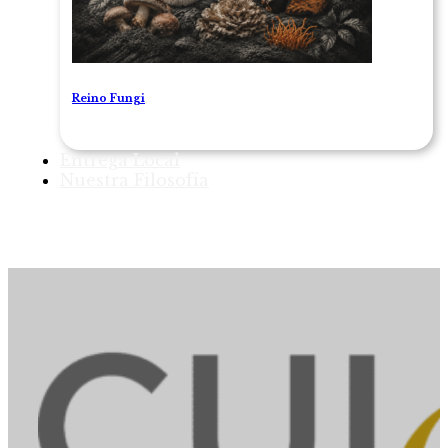
Reino Fungi
Entrega Local
Nuestra Filosofía