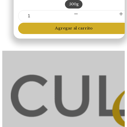
500g
Diezmillo
(Libre
Pastoreo)
Agregar al carrito
cantidad