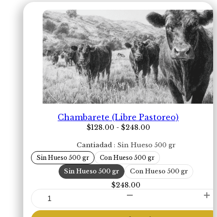
Chambarete (Libre Pastoreo)
Rango
$
128.00
-
$
248.00
de
precios:
Cantiadad
Sin Hueso 500 gr
desde
Sin Hueso 500 gr
Con Hueso 500 gr
$128.00
hasta
Sin Hueso 500 gr
Con Hueso 500 gr
$248.00
$
248.00
Chambarete
(Libre
Pastoreo)