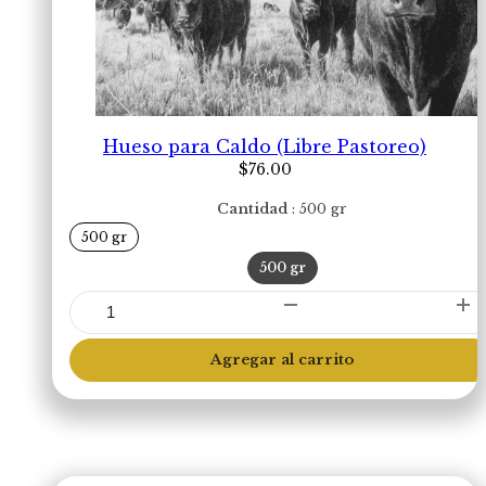
Hueso para Caldo (Libre Pastoreo)
$
76.00
Cantidad
500 gr
500 gr
500 gr
Hueso
para
Caldo
Agregar al carrito
(Libre
Pastoreo)
cantidad