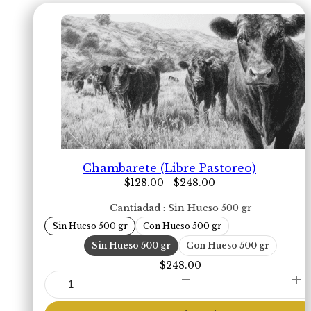
Chambarete (Libre Pastoreo)
Rango
$
128.00
-
$
248.00
de
precios:
Cantiadad
Sin Hueso 500 gr
desde
Sin Hueso 500 gr
Con Hueso 500 gr
$128.00
hasta
Sin Hueso 500 gr
Con Hueso 500 gr
$248.00
$
248.00
Chambarete
(Libre
Pastoreo)