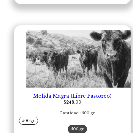
cantidad
Molida Magra (Libre Pastoreo)
$
248.00
Cantidad
500 gr
500 gr
500 gr