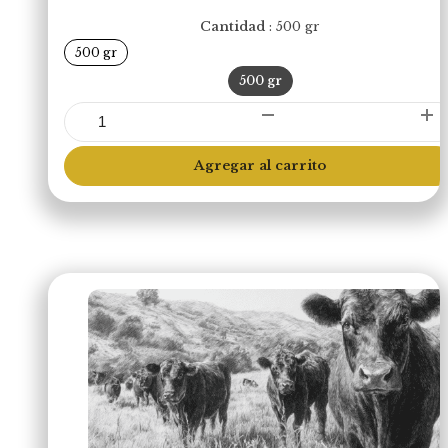
Cantidad
500 gr
500 gr
500 gr
Sirloin
Bistec
(Libre
Agregar al carrito
Pastoreo)
cantidad