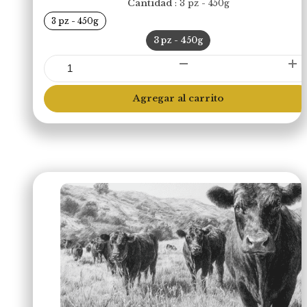
Cantidad
3 pz - 450g
3 pz - 450g
3 pz - 450g
Hamburguesas
80/20
(Libre
Agregar al carrito
Pastoreo)
cantidad