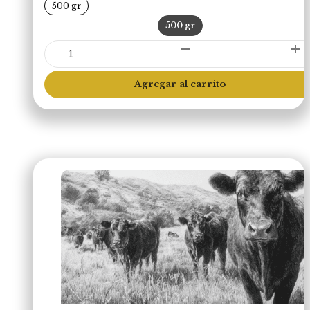
500 gr
500 gr
Cubo
Brochetas
(Libre
Agregar al carrito
Pastoreo)
cantidad