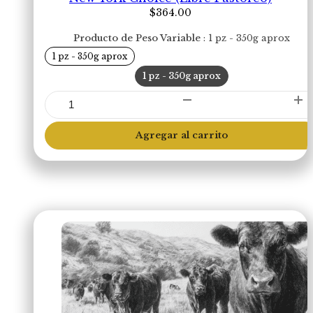
$
364.00
Producto de Peso Variable
1 pz - 350g aprox
1 pz - 350g aprox
1 pz - 350g aprox
New
York
Choice
Agregar al carrito
(Libre
Pastoreo)
cantidad