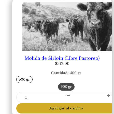
Molida de Sirloin (Libre Pastoreo)
$
312.00
Cantidad
500 gr
500 gr
500 gr
Molida
de
Sirloin
Agregar al carrito
(Libre
Pastoreo)