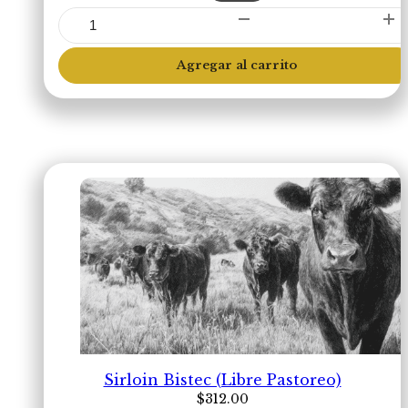
Molida
Magra
(Libre
Agregar al carrito
Pastoreo)
cantidad
Sirloin Bistec (Libre Pastoreo)
$
312.00